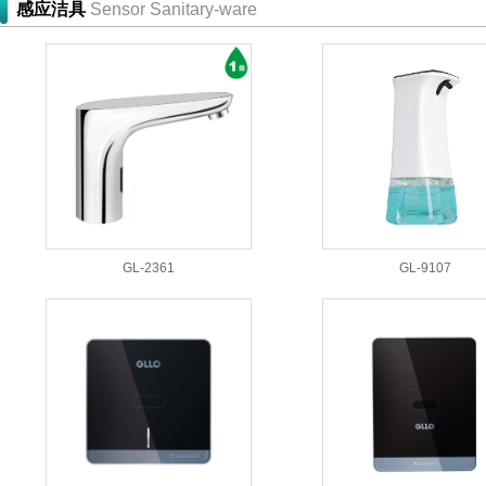
感应洁具
Sensor Sanitary-ware
GL-2361
GL-9107